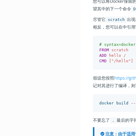
您可以将Docker保留
望其中的下一个命令
D
尽管它
出现
scratch
相反，您可以在中引用
# syntax=docker
FROM
 scratch
ADD
 hello /
CMD
 ["/hello"]
假设您按照
https://gi
记对其进行了编译，则
docker build 
--
不要忘了
最后的字
.
注意
：由于适用于