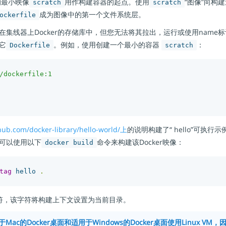
的最小映像
用作构建容器的起点。使用
“图像”向构
scratch
scratch
成为图像中的第一个文件系统层。
ockerfile
在集线器上Docker的存储库中，但您无法将其拉出，运行或使用name
它
。例如，使用创建一个最小的容器
：
Dockerfile
scratch
/dockerfile:1
thub.com/docker-library/hello-world/上
的说明构建了“ hello”可执行示
可以使用以下
命令来构建该Docker映像：
docker build
tag
 hello 
.
符，该字符将构建上下文设置为当前目录。
Mac的Docker桌面和适用于Windows的Docker桌面使用Linux VM，