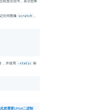
建过程发出信号，表示您希
标记任何图像
。
scratch
例 ，并使用
标
-static
因此您需要Linux二进制