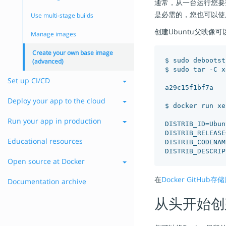
通常，从一台运行您要
是必需的，您也可以使用
Use multi-stage builds
创建Ubuntu父映像
Manage images
Create your own base image
$ sudo debootst
(advanced)
$ sudo tar -C x
Set up CI/CD
a29c15f1bf7a

Deploy your app to the cloud
$ docker run xe
Run your app in production
DISTRIB_ID=Ubunt
DISTRIB_RELEASE
Educational resources
DISTRIB_CODENAM
Open source at Docker
在
Docker GitHub存
Documentation archive
从头开始创