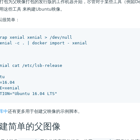
打包为父映像打包的发行版的工作机器开始，尽管对于某些工具（例如Deb
这些工具 来构建Ubuntu映像。
可以很简单：
rap xenial xenial > /dev/null

enial -c . | docker import - xenial

nial cat /etc/lsb-release

u

=16.04

E=xenial

储库中
还有更多用于创建父映像的示例脚本。
建简单的父图像