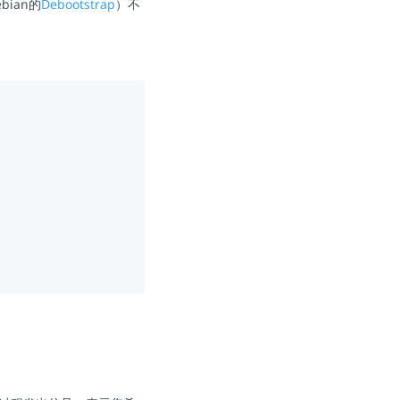
ian的
Debootstrap
）不