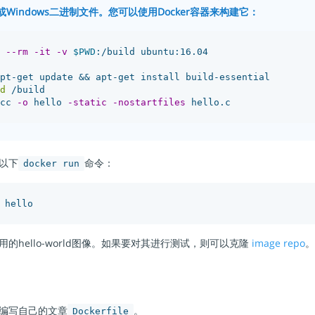
或Windows二进制文件。您可以使用Docker容器来构建它：
 
--rm
-it
-v
$PWD
:/build ubuntu:16.04

pt-get update 
&&
 apt-get install build-essential

d
 /build

cc 
-o
 hello 
-static
-nostartfiles
以下
命令：
docker run
的hello-world图像。如果要对其进行测试，则可以克隆
image repo
。
编写自己的文章
。
Dockerfile