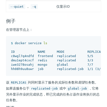
，
仅显示ID
--quiet
-q
例子
在管理器节点上：
$ 
docker service 
ls

ID            NAME      MODE            REPLICAS   
c8wgl7q4ndfd  frontend  replicated      5/5        
dmu1ept4cxcf  redis     replicated      3/3        
iwe3278osahj  mongo     global          7/7        
hh08h9uu8uwr  job       replicated-job  1/1 
(
3/5 c
该
列同时显示了服务的
实际
任务数和
期望
任务数。
REPLICAS
如果该服务位于
或中
，它将
replicated-job
global-job
另外显示作业的完成状态，即已完成的任务占该作业将执行的总
任务数。