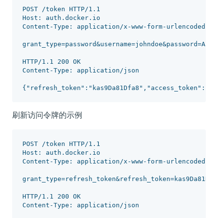
POST /token HTTP/1.1

Host: auth.docker.io

Content-Type: application/x-www-form-urlencoded

grant_type=password&username=johndoe&password=A3dd
HTTP/1.1 200 OK

Content-Type: application/json

刷新访问令牌的示例
POST /token HTTP/1.1

Host: auth.docker.io

Content-Type: application/x-www-form-urlencoded

grant_type=refresh_token&refresh_token=kas9Da81Dfa
HTTP/1.1 200 OK

Content-Type: application/json
