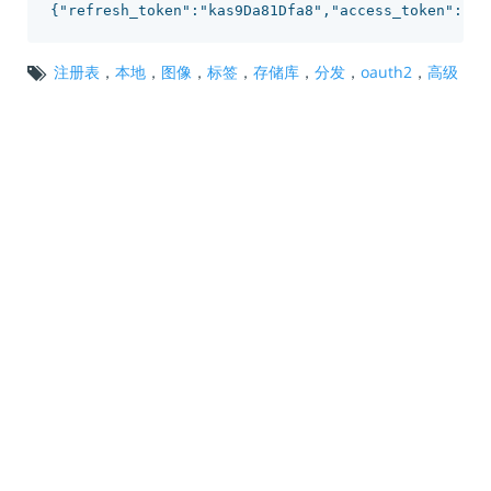
注册表
，
本地
，
图像
，
标签
，
存储库
，
分发
，
oauth2
，
高级