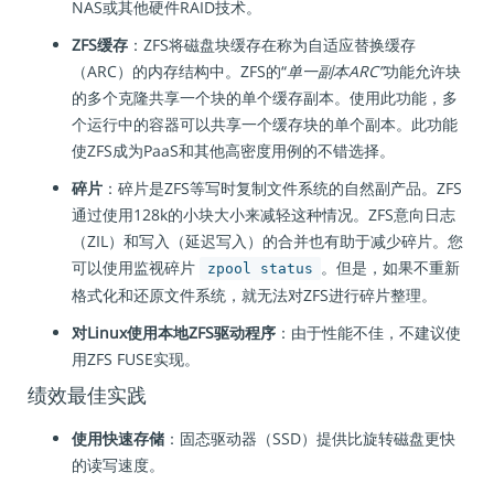
NAS或其他硬件RAID技术。
ZFS缓存
：ZFS将磁盘块缓存在称为自适应替换缓存
（ARC）的内存结构中。ZFS的“
单一副本ARC”
功能允许块
的多个克隆共享一个块的单个缓存副本。使用此功能，多
个运行中的容器可以共享一个缓存块的单个副本。此功能
使ZFS成为PaaS和其他高密度用例的不错选择。
碎片
：碎片是ZFS等写时复制文件系统的自然副产品。ZFS
通过使用128k的小块大小来减轻这种情况。ZFS意向日志
（ZIL）和写入（延迟写入）的合并也有助于减少碎片。您
可以使用监视碎片
。但是，如果不重新
zpool status
格式化和还原文件系统，就无法对ZFS进行碎片整理。
对Linux使用本地ZFS驱动程序
：由于性能不佳，不建议使
用ZFS FUSE实现。
绩效最佳实践
使用快速存储
：固态驱动器（SSD）提供比旋转磁盘更快
的读写速度。