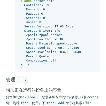
$ 
sudo 
docker info

  Containers: 0

   Running: 0

   Paused: 0

   Stopped: 0

  Images: 0

  Server Version: 17.03.1-ce

  Storage Driver: zfs

   Zpool: zpool-docker

   Zpool Health: ONLINE

   Parent Dataset: zpool-docker

   Space Used By Parent: 249856

   Space Available: 103498395648

   Parent Quota: no

   Compression: off

zfs
管理
增加正在运行的设备上的容量
要增加的大小
，您需要将专用的块设备添加到Docker主
zpool
机，然后
使用以下
命令将其添加到：
zpool
zpool add