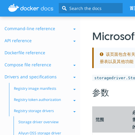
Search
首
Command-line reference
Micros
API reference
Dockerfile reference
该页面包含有关使
册表以及其他功能
Compose file reference
Drivers and specifications
storagedriver.St
Registry image manifests
参数
Registry token authorization
Registry storage drivers
范围
Storage driver overview
Aliyun OSS storage driver