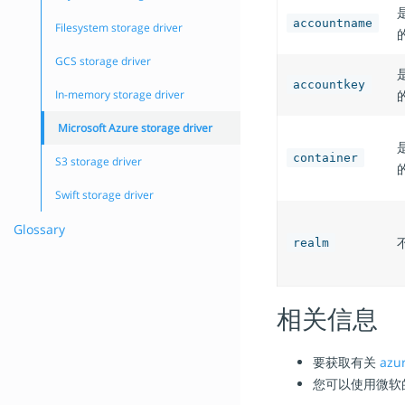
accountname
Filesystem storage driver
GCS storage driver
accountkey
In-memory storage driver
Microsoft Azure storage driver
container
S3 storage driver
Swift storage driver
Glossary
realm
相关信息
要获取有关
azu
您可以使用微软